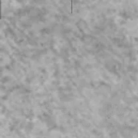
Cabine Anglaise
Télésiège
Fotograf - Identität - Reisepass - Führerschein - Portrait - 
71 Faubourg de Belfort - 68700 Cernay - Bei unserem Ge
© JCS PHOTOGRAPHY - 20
Reproduktionen verboten - Siret 53065