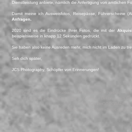
Dienstleistung anbiete, nämlich die Anfertigung von amtlichen Fo
Damit meine ich Ausweisfotos, Reisepässe, Führerscheine (A
Anfragen.
2020 sind es die Eindrücke Ihrer Fotos, die mit der
Akquis
beispielsweise in knapp 12 Sekunden gedruckt.
Sie haben also keine Ausreden mehr, mich nicht im Laden zu tre
Seh dich später,
JCS Photography, Schöpfer von Erinnerungen!
Fotograf - Identität - Reisepass - Führerschein - Portrait - 
71 Faubourg de Belfort - 68700 Cernay - Bei unserem Ge
© JCS PHOTOGRAPHY - 20
Reproduktionen verboten - Siret 53065