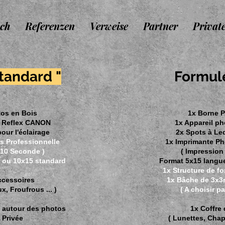
ch
Referenzen
Verweise
Partner
Privat
Standard "
Formu
tos en Bois
1x Borne P
o Reflex CANON
1x Appareil p
our l'éclairage
2x Spots à Led
s Professionnelle
1x Imprimante Ph
 10 Seconde )
( Impression
 ou 10x15 standard
Format 5x15 langu
1x Structure de f
ccessoires
1x Bâche de 3x3
, Froufrous ... )
( A choisir p
 autour des photos
1x Coffre
 Privée
( Lunettes, Chap