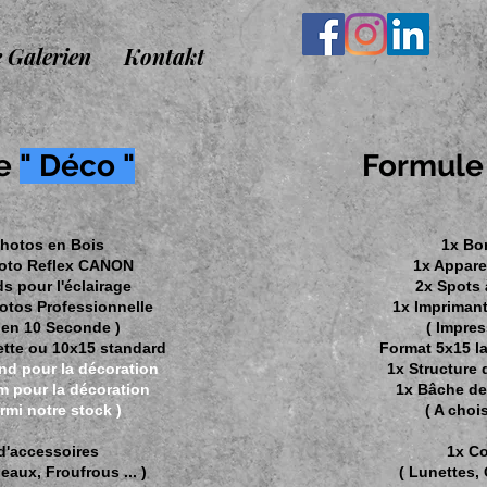
e Galerien
Kontakt
le
" Déco "
Formul
hotos en Bois
1x Bo
hoto Reflex CANON
1x Appare
s pour l'éclairage
2x Spots 
otos Professionnelle
1x Imprimant
 en 10 Seconde )
( Impre
ette ou 10x15 standard
Format 5x15 l
ond pour la décoration
1x Structure 
m pour la décoration
1x Bâche de
armi notre stock )
( A choi
 d'accessoires
1x Co
eaux, Froufrous ... )
( Lunettes, 