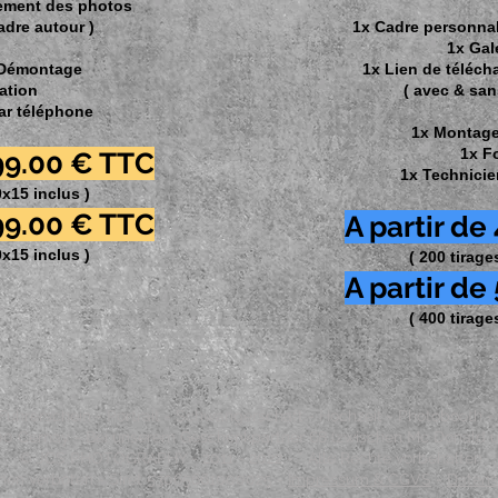
gement des photos
adre autour )
1x Cadre personna
1x Gal
Démontage
1x Lien de téléc
ation
( avec & san
ar téléphone
1x Montag
1x F
399.00 € TTC
1x Technicie
0x15 inclus )
99.00 € TT
C
A partir de
0x15 inclus )
( 200 tirage
A partir de
( 400 tirage
- Führerschein - Portrait - Schwangerschaft - Hochzeit - Photobooth -
700 Cernay - Bei unserem Geschenkpartner 68 (zwischen Mc Donald u
© JCS PHOTOGRAPHY - 2011 - 2022 - *
Alle Rechte vorbehalten
nen verboten - Siret 53065661000025 -
Impressum & CGVS
-
Datensc