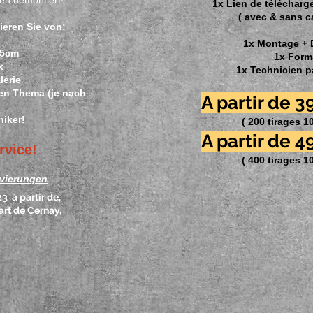
en demontiert!
1x Lien de téléchar
( avec & sans c
ieren Sie von:
1x Montage
+
15cm
1x Form
x
1x Technicien p
lerie
en Thema (je nach
A partir de 
niker!
( 200 tirages 1
A partir de 4
vice!
( 400 tirages 1
rvierungen
23 à partir de,
art de Cernay,
Fotograf - Identität - Reisepass 
71 Faubourg de Belfort - 68
Reproduktio