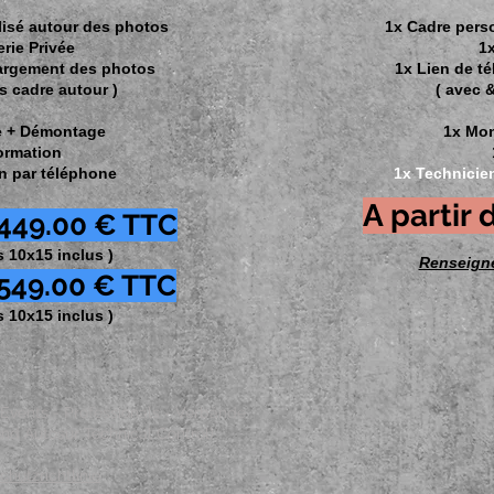
lisé autour des photos
1x Cadre pers
erie Privée
1x
hargement des photos
1x Lien de t
s cadre autour )
( avec 
e + Démontage
1x Mo
ormation
n par téléphone
1x Technicie
A partir
 449.00 € TTC
s 10x15 inclus )
Renseign
 549.00 € TT
C
s 10x15 inclus )
 Events - Professionals - Verbände
nd Autosur Technical Control)
hutzrichtlinie