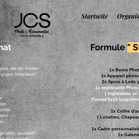
Startseite
Organis
mat
Formule
" 
tion, die die Geister
1x Borne Pho
rungen hinterlässt?
1x Appareil phot
2x Spots à Leds p
o.fr
1x Imprimante Photo
( Impression en
er
Format 5x15 languette
ine
tomat
1x Coffre d'a
bahn
( Lunettes, Chapeaux
er
1x Cadre personnalisé
liefert, montiert,
1x Galerie