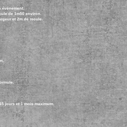
re événement.
cule de 1m50 environ.
argeur et 2m de recule.
t.
formule.
 15 jours et 1 mois maximum.