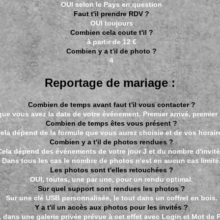
OUI selon le Pays en question
Faut t'il prendre RDV ?
OUI toujours
Combien cela coute t'il ?
à partir de 12 €
Combien y a t'il de photo ?
4
Reportage de mariage :
Combien de temps avant faut t'il vous contacter ?
ue vous avez la date de votre événement. Premier arrivé, premier 
Combien de temps êtes vous présent ?
ela dépend de la formule que vous aurez choisie et de vos horair
Combien y a t'il de photos rendues ?
Cela dépend des événements de votre jour J et du nombre d'invité
Dans tous les cas le nombre de photos n'est en aucun cas limité
Les photos sont t'elles retouchées ?
OUI, toutes, une par une, pour un rendu optimal.
Sur quel support sont rendues les photos ?
Sur une clé USB personnalisée, le tout dans un coffret en bois.
Y a t'il un accès aux photos pour les invités ?
, dans une galerie privée prévue à cet effet avec Login et Mot de 