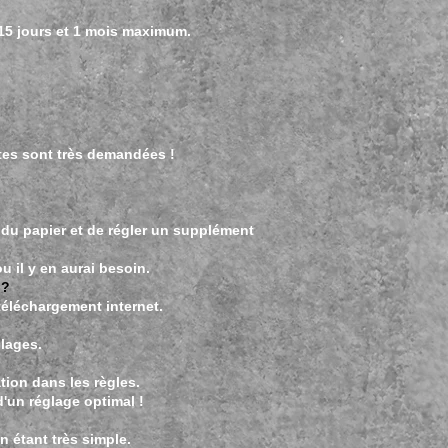
 15 jours et 1 mois maximum.
ates sont très demandées !
du papier et de régler un supplément
u il y en aurai besoin.
 ?
 téléchargement internet.
lages.
tion dans les règles.
'un réglage optimal !
n étant très simple.