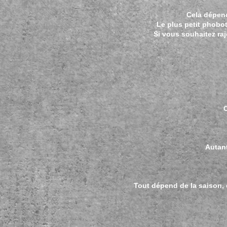
Cela dépend
Le plus petit phobot
Si vous souhaitez raj
C
Autant
Tout dépend de la saison, 