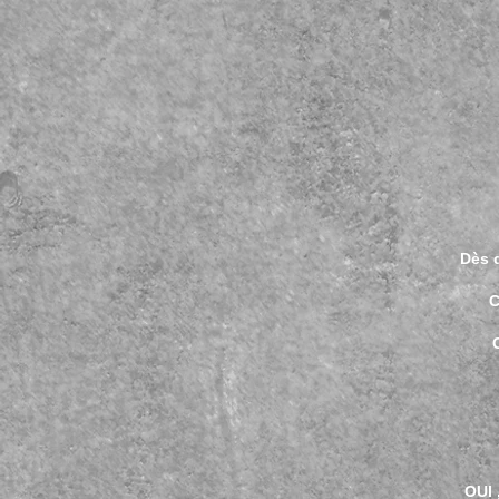
Dès q
C
OUI 