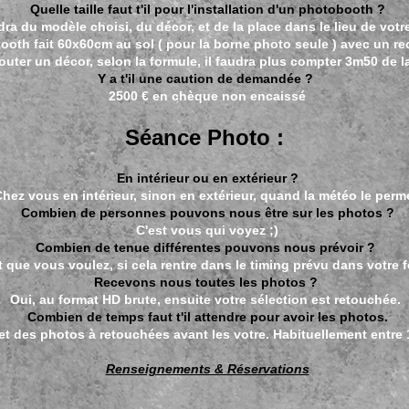
Quelle taille faut t'il pour l'installation d'un photobooth ?
ra du modèle choisi, du décor, et de la place dans le lieu de vot
ooth fait 60x60cm au sol ( pour la borne photo seule )
avec un re
outer un décor, selon la formule, il faudra plus compter 3m50 de l
Y a t'il une caution de demandée ?
2500 € en chèque non encaissé
Séance Photo :
En intérieur ou en extérieur ?
hez vous en intérieur, sinon en extérieur, quand la météo le perme
Combien de personnes pouvons nous être sur les photos ?
C'est vous qui voyez ;)
Combien de tenue différentes pouvons nous prévoir ?
 que vous voulez, si cela rentre dans le timing prévu dans votre 
Recevons nous toutes les photos ?
Oui, au format HD brute, ensuite votre sélection est retouchée.
Combien de temps faut t'il attendre pour avoir les photos.
et des photos à retouchées avant les votre. Habituellement entre
Renseignements & Réservations