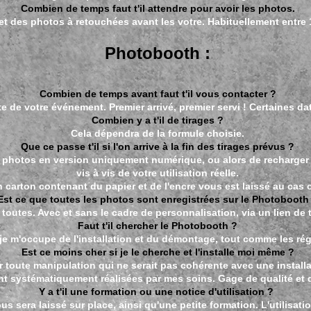
Combien de temps faut t'il attendre pour avoir les photos.
et des photos à retouchées avant les votre. Habituellement entre
Photobooth :
Combien de temps avant faut t'il vous contacter ?
e de votre événement. Premier arrivé, premier servi ! Certaines d
Combien y a t'il de tirages ?
Cela dépendra de la formule choisie.
Que ce passe t'il si l'on arrive à la fin des tirages prévus ?
s photos en version uniquement numérique, ou alors de recharger 
vis à vis de votre utilisation réelle.
 carton contenant du papier et de l'encre vous est laissé au cas o
Est ce que toutes les photos sont enregistrées sur le Photobooth
 toutes. Avec et sans le cadre de personnalisation, via un lien de
Faut t'il chercher le Photobooth ?
e m'occupe de l'installation et du démontage, tout comme les rég
Est ce moins cher si je le cherche et l'installe moi même ?
r toute manipulation qui ne serait pas cohérente avec une installa
nt systématiquement réalisées par mes soins. Gage de qualité et d
Y a t'il une formation ou une notice d'utilisation ?
us sera laissé sur place, ainsi qu'une petite formation. L'utilisatio