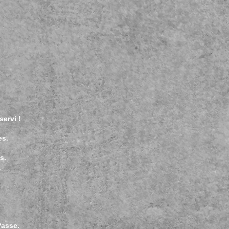
servi !
es.
s.
.
Passe.