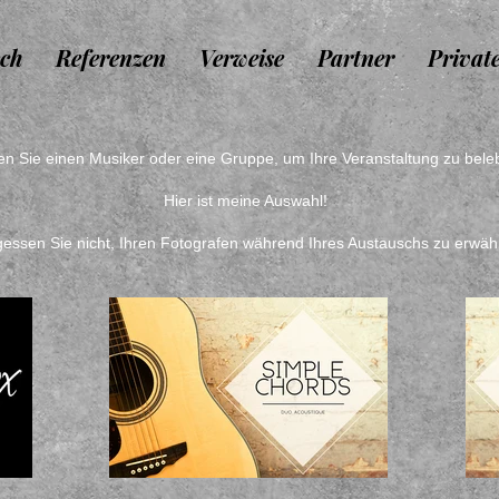
ch
Referenzen
Verweise
Partner
Privat
n Sie einen Musiker oder eine Gruppe, um Ihre Veranstaltung zu bel
Hier ist meine Auswahl!
gessen Sie nicht, Ihren Fotografen während Ihres Austauschs zu erwä