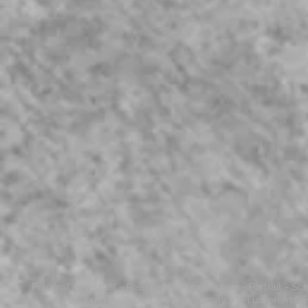
Fotograf - Identität - Reisepass - Führerschein - Portrait - 
71 Faubourg de Belfort - 68700 Cernay - Bei unserem Ge