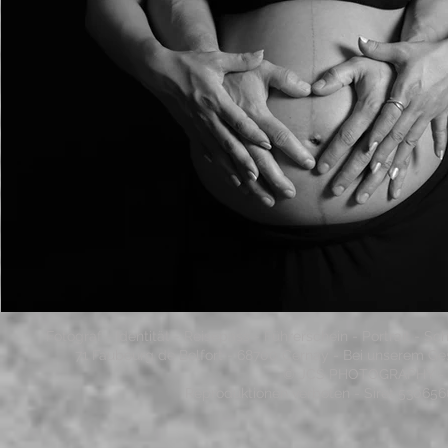
Fotograf - Identität - Reisepass - Führerschein - Portrait - 
71 Faubourg de Belfort - 68700 Cernay - Bei unserem Ge
© JCS PHOTOGRAPHY - 20
Reproduktionen verboten - Siret 53065