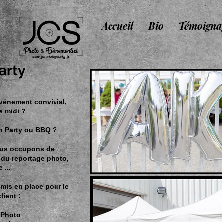
Accueil
Bio
Témoigna
arty
vénement convivial,
s midi ?
n Party ou BBQ ?
ous occupons de
, du reportage photo,
e ...
mis en place pour le
lient :
 Photo