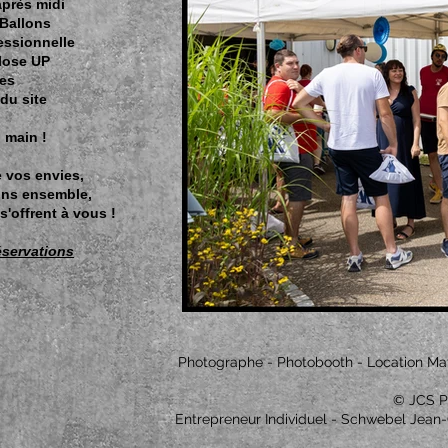
après midi
 Ballons
essionnelle
Close UP
les
du site
 main !
 vos envies,
ons ensemble,
s'offrent à vous !
servations
Photographe - Photobooth - Location Matéri
© JCS P
Entrepreneur Individuel - Schwebel Jean