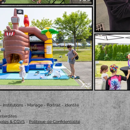
nstitutions - Mariage - Portrait - Identité
m
nterdites
gales & CGVS
-
Politique de Confidentialité